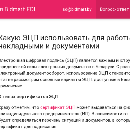
 Bidmart EDI
sd@bidmart.by
Вопрос-ответ
Какую ЭЦП использовать для работ
накладными и документами
Электронная цифровая подпись (ЭЦП) является важным инстр
юридической силы электронных документов в Беларуси. С разв
электронный документооборот, использование ЭЦП становится
статье рассмотрим основные варианты ЭЦП, доступные в Белар
применение.
О типах сертификатов ЭЦП
Сразу отметим, что
сертификат ЭЦП
может выдаваться на физ
или индивидуального предпринимателя (ИП). В зависимости от 
будет определяться перечень ситуаций и документов, в кото
сертификат для подписания.