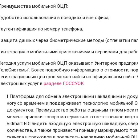
Преимущества мобильной ЭЦП:
• удобство использования в поездках и вне офиса;
• аутентификация по номеру телефона;
• защита данных через биометрические методы (отпечатки пал
• интеграция с мобильными приложениями и сервисами для раб
Сегодня услуги мобильной ЭЦП оказывают Унитарное предприя
ТелеСистемы". Более подробную информацию о стоимости, пор
регистрационных центров можно найти на официальном сайте 
электронных услуг в
разделе ГОССУОК
.
❗️ Платформа для обмена электронными накладными и докум
ногу со временем и поддерживает технологию мобильной 
документов. Преимущество работы с данным типом носител
момент приемки товара материально-ответственное лицо 
Bidmart EDI видеть входящую электронную накладную, све
количестве, а также произвести приемку маркируемого то
сканера штрихкодов и подписать накладную мобильной ЭЦП