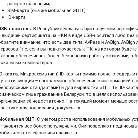
распространенным;
SIM-карта (она же мобильная ЭЦП );
ID-карта.
USB-носитель.
В Республике Беларусь при получении сертифи
с выдачей сертификата на НКИ в виде USB-носителя либо без 
обратите внимание, что есть два типа: AvPass и AvBign. AvBig
серверов (т.е. если вы подключаетесь к ПК, на котором будете
так как обеспечивает более безопасную работу с ключами, а 
локальных компьютеров.
ID-карта.
Микросхема (чип) ID-карты помимо прочего содержи
аутентификации – программное обеспечение с информацией о в
белорусскими стандартами) и для выработки ЭЦП. Т.к. ID-кар
физическом лице гражданине Беларуси, то в целях использова
организации её недостаточно. На текущий момент меньше всег
практике для подписания документов.
Мобильная ЭЦП.
С учетом роста использования мобильных ус
становятся все более популярными. Они позволяют подписыва
мобильного телефона или планшета.