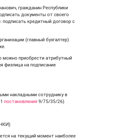
ванович, гражданин Республики
одписать документы от своего
о: подписать кредитный договор с
ганизации (главный бухгалтер)
же.
о можно приобрести атрибутный
я физлица на подписание
ными накладными сотруднику в
.1
постановления
9/75/35/26).
НКИ):
яется на текущий момент наиболее