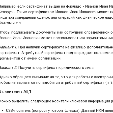
Например, если сертификат выдан на физлицо - Иванов Иван И
Беларусь. Таким сертификатом Иванов Иван Иванович может п
лица при совершении сделок или операций как физическое лиц
банком и т.п.
Чтобы подписывать документы как сотрудник определенной ор
Иванов Иван Иванович может воспользоваться вариантами ни
Вариант 1.
При наличии сертификата на физлицо дополнительн
сертификат. Атрибутный сертификат подтверждает полномочи
документов от имени организации.
Вариант 2.
Получить сертификат юридического лица.
Однако обращаем внимание на то, что для работы с электрон
любом из вариантов понадобится атрибутный сертификат (п. 9
О носителях ЭЦП
Можно выделить следующие носители ключевой информации (
USB-носитель (попросту говоря: флешка). Данный НКИ явл