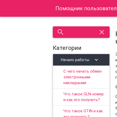
Помощник пользователя
search
close
Категории
chevron_right
Начало работы
С чего начать обмен
электронными
накладными
Что такое GLN-номер
и как его получить?
Что такое GTIN и как
его получить?