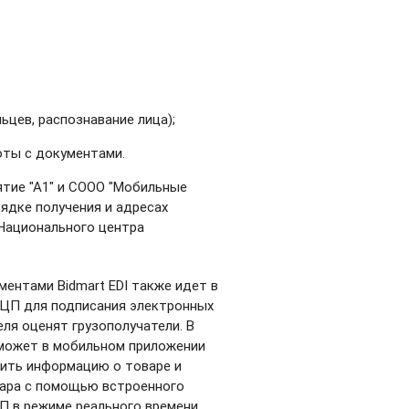
ьцев, распознавание лица);
оты с документами.
тие "А1" и СООО "Мобильные
ядке получения и адресах
Национального центра
ентами Bidmart EDI также идет в
ЭЦП для подписания электронных
я оценят грузополучатели. В
может в мобильном приложении
рить информацию о товаре и
вара с помощью встроенного
 в режиме реального времени.