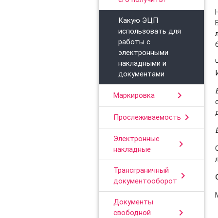
Какую ЭЦП
использовать для
работы с
электронными
накладными и
документами
chevron_right
Маркировка
chevron_right
Прослеживаемость
Электронные
chevron_right
накладные
Трансграничный
chevron_right
документооборот
Документы
chevron_right
свободной