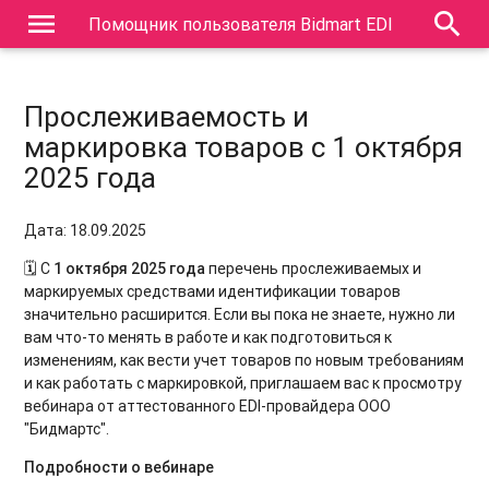
menu
search
Помощник пользователя Bidmart EDI
Прослеживаемость и
маркировка товаров с 1 октября
2025 года
Дата: 18.09.2025
🗓 С
1 октября 2025 года
перечень прослеживаемых и
маркируемых средствами идентификации товаров
значительно расширится. Если вы пока не знаете, нужно ли
вам что-то менять в работе и как подготовиться к
изменениям, как вести учет товаров по новым требованиям
и как работать с маркировкой, приглашаем вас к просмотру
вебинара от аттестованного EDI-провайдера ООО
"Бидмартс".
Подробности о вебинаре