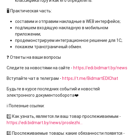
классификатору и как его определять.
🖥 Практическая часть:
составим и отправим накладные в WEB интерфейсе;
подпишем входящую накладную в мобильном
приложении;
продемонстрируем интеграционное решение для 1С;
покажем трансграничный обмен.
❓ Ответы на ваши вопросы
Следите за новостями на сайте -
https://edi.bidmart.by/news
Вступайте чат в телеграм -
https://t.me/BidmartEDIChat
Будьте в курсе последних событий и новостей
электронного документооборота❤️
ℹ️ Полезные ссылки:
1️⃣ Как узнать, является ли ваш товар прослеживаемым -
https://edi.bidmart.by/news/proslezhi...
2️⃣ Прослеживаемые товары: какие обязанности появятся -