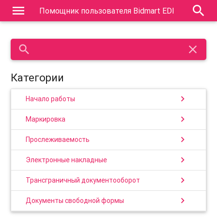
menu
search
Помощник пользователя Bidmart EDI
search
close
Категории
chevron_right
Начало работы
chevron_right
Маркировка
chevron_right
Прослеживаемость
chevron_right
Электронные накладные
chevron_right
Трансграничный документооборот
chevron_right
Документы свободной формы